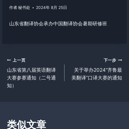
作者
秘书处
2024年 8月 25日
山东省翻译协会承办中国翻译协会暑期研修班
文
上一页
下一步
章
山东省第八届英语翻译
关于举办2024“齐鲁最
大赛参赛通知（二号通
美翻译”口译大赛的通知
导
知）
航
类似文章